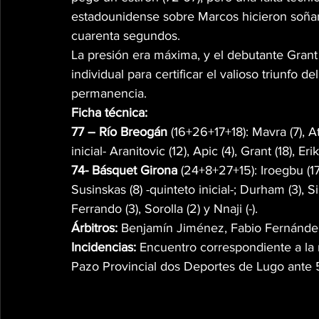
estadounidense sobre Marcos hicieron soñar 
cuarenta segundos.
La presión era máxima, y el debutante Grant
individual para certificar el valioso triunfo d
permanencia.
Ficha técnica:
77 – Río Breogán
 (16+26+17+18): Mavra (7), Ati
inicial- Aranitovic (12), Apic (4), Grant (18), Eri
74- Básquet Girona
 (24+8+27+15): Iroegbu (17)
Susinskas (8) -quinteto inicial-; Durham (3), S
Ferrando (3), Sorolla (2) y Nnaji (-).
Árbitros:
 Benjamín Jiménez, Fabio Fernández
Incidencias:
 Encuentro correspondiente a la 
Pazo Provincial dos Deportes de Lugo ante 