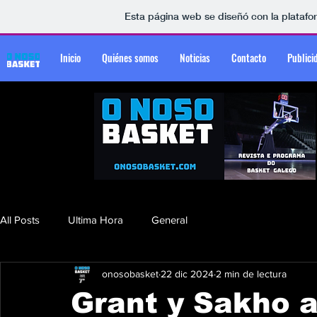
Esta página web se diseñó con la plataf
Inicio
Quiénes somos
Noticias
Contacto
Publici
All Posts
Ultima Hora
General
onosobasket
22 dic 2024
2 min de lectura
Grant y Sakho 