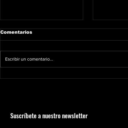
Comentarios
Escribir un comentario...
Tito Díaz: «Ocho
Boubacar 
victorias están bien,
mucho qu
pero no nos llegan»
Suscríbete a nuestro newsletter